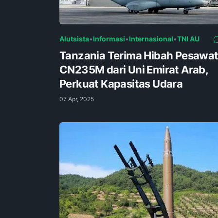
Alutsista
•
Informasi
•
Internasional
•
TNI AU
Tanzania Terima Hibah Pesawa
CN235M dari Uni Emirat Arab,
Perkuat Kapasitas Udara
07 Apr, 2025