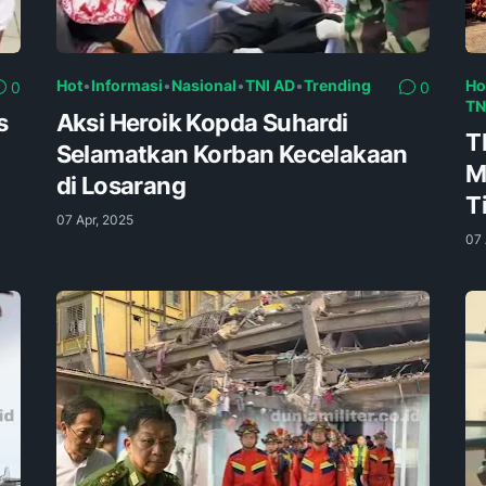
Hot
•
Informasi
•
Nasional
•
TNI AD
•
Trending
Ho
0
0
TN
s
Aksi Heroik Kopda Suhardi
T
Selamatkan Korban Kecelakaan
M
di Losarang
T
07 Apr, 2025
07 