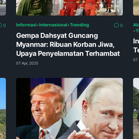
Informasi
•
Internasional
•
Trending
Al
0
0
•
T
t
Gempa Dahsyat Guncang
I
Myanmar: Ribuan Korban Jiwa,
T
Upaya Penyelamatan Terhambat
07 
07 Apr, 2025