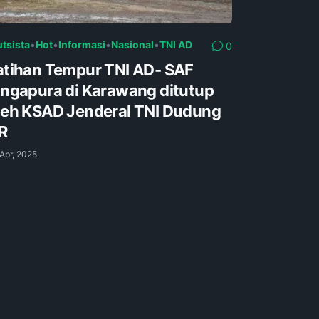
utsista
•
Hot
•
Informasi
•
Nasional
•
TNI AD
0
atihan Tempur TNI AD- SAF
ingapura di Karawang ditutup
leh KSAD Jenderal TNI Dudung
R
Apr, 2025