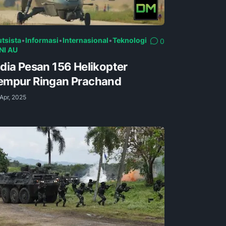
utsista
•
Informasi
•
Internasional
•
Teknologi
0
NI AU
ndia Pesan 156 Helikopter
empur Ringan Prachand
Apr, 2025