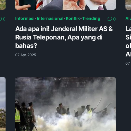
Informasi
•
Internasional
•
Konflik
•
Trending
Al
0
0
Ada apa ini! Jenderal Militer AS &
L
Rusia Teleponan, Apa yang di
S
bahas?
o
A
07 Apr, 2025
07 