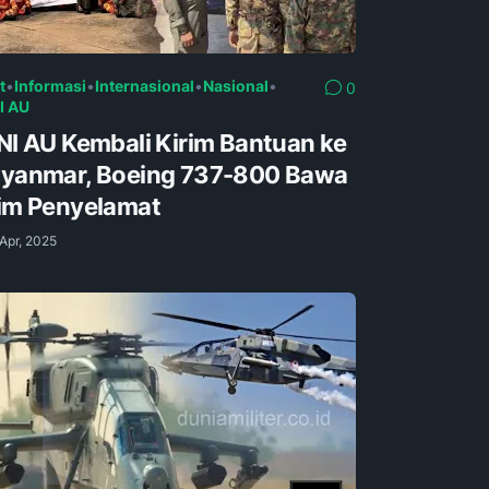
t
•
Informasi
•
Internasional
•
Nasional
•
0
I AU
NI AU Kembali Kirim Bantuan ke
yanmar, Boeing 737-800 Bawa
im Penyelamat
Apr, 2025