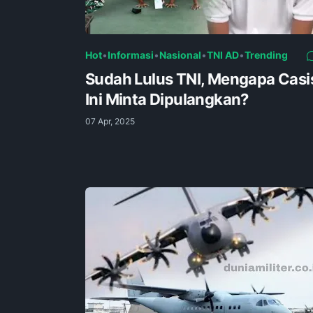
Hot
•
Informasi
•
Nasional
•
TNI AD
•
Trending
Sudah Lulus TNI, Mengapa Casi
Ini Minta Dipulangkan?
07 Apr, 2025