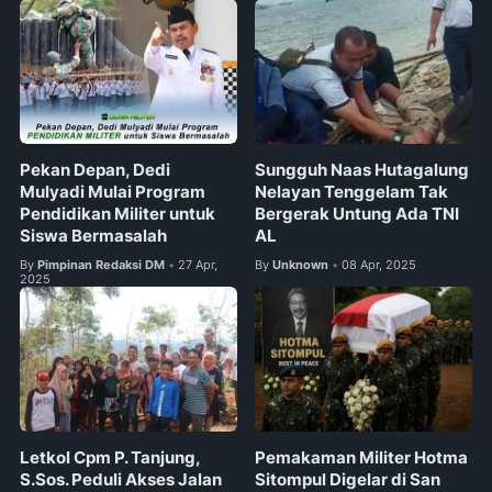
Pekan Depan, Dedi
Sungguh Naas Hutagalung
Mulyadi Mulai Program
Nelayan Tenggelam Tak
Pendidikan Militer untuk
Bergerak Untung Ada TNI
Siswa Bermasalah
AL
By
Pimpinan Redaksi DM
27 Apr,
By
Unknown
08 Apr, 2025
•
•
2025
Letkol Cpm P. Tanjung,
Pemakaman Militer Hotma
S.Sos. Peduli Akses Jalan
Sitompul Digelar di San