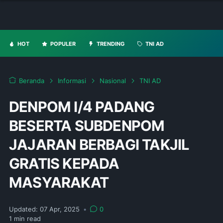
HOT
POPULER
TRENDING
TNI AD
Beranda
Informasi
Nasional
TNI AD
DENPOM I/4 PADANG
BESERTA SUBDENPOM
JAJARAN BERBAGI TAKJIL
GRATIS KEPADA
MASYARAKAT
Updated:
07 Apr, 2025
•
0
1
min read